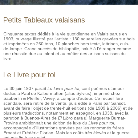
Petits Tableaux valaisans
Cinquante textes dédiés à la vie quotidienne en Valais parus en
1903, ouvrage illustré par l’artiste : 130 aquarelles gravées sur bois
et imprimées en 260 tons, 10 planches hors texte, lettrines, culs-
de-lampe. Grand succès de bibliophilie, salué à l’étranger comme
une réussite due au talent et au métier des artisans suisses du
livre.
Le Livre pour toi
Le 30 juin 1907 paraît
Le Livre pour toi
, cent poèmes d’amour
dédiés à Paul de Kalbermatten (alias Sylvius), imprimé chez
Säuberlin & Pfeiffer, Vevey, à compte d’auteur. Ce recueil fera
scandale, sera retiré de la vente, puis édité à Paris par Sansot,
avant de faire l’objet de trente-huit éditions (de 1909 à 2006) et de
plusieurs traductions, notamment en espagnol, en 1938, avec la
parution à Buenos-Aires de
El Libro para ti
. Marguerite Burnat-
Provins ambitionnait une édition de luxe du
Livre pour toi
,
accompagnée d’illustrations gravées par les renommés frères
Ernest et Frédéric Florian. Mais les coûts très élevés et la guerre
ont mis fin à ce projet.